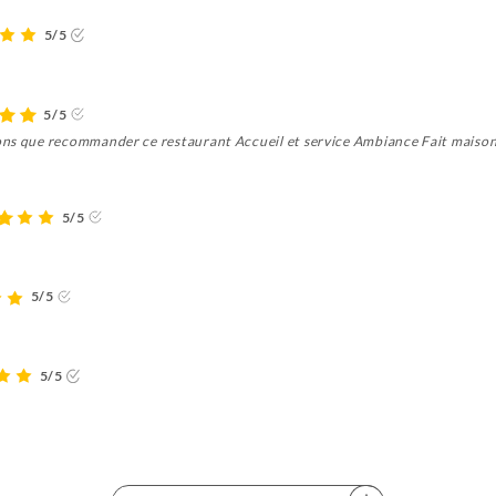
5/5
5/5
ons que recommander ce restaurant Accueil et service Ambiance Fait maison
5/5
5/5
5/5