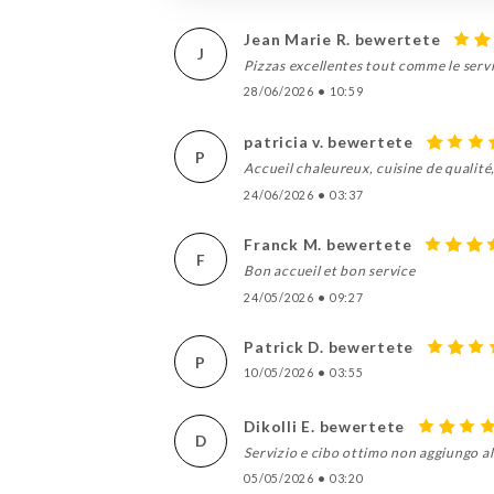
Jean Marie R. bewertete
J
Pizzas excellentes tout comme le servi
28/06/2026
•
10:59
patricia v. bewertete
P
Accueil chaleureux, cuisine de qualit
24/06/2026
•
03:37
Franck M. bewertete
F
Bon accueil et bon service
24/05/2026
•
09:27
Patrick D. bewertete
P
10/05/2026
•
03:55
Dikolli E. bewertete
D
Servizio e cibo ottimo non aggiungo al
05/05/2026
•
03:20