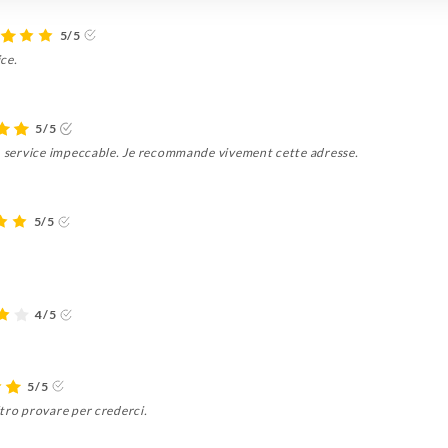
5/5
ce.
5/5
é, service impeccable. Je recommande vivement cette adresse.
5/5
4/5
5/5
tro provare per crederci.