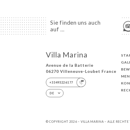
Sie finden uns auch
auf …
Villa Marina
STA
GAL
Avenue de la Batterie
BEW
06270 Villeneuve-Loubet France
MEN
+33493226177
KON
REC
DE
© COPYRIGHT 2026 – VILLA MARINA – ALLE RECHT